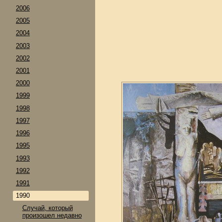
2006
2005
2004
2003
2002
2001
2000
1999
1998
1997
1996
1995
1993
1992
1991
1990
Случай, который
произошел недавно