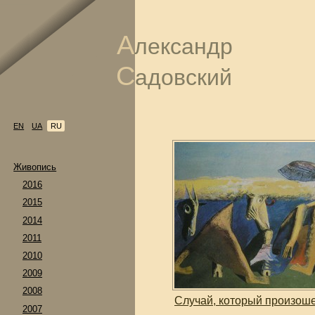
А
лександр
С
адовский
EN
UA
RU
Живопись
2016
2015
2014
2011
2010
2009
2008
Случай, который произош
2007