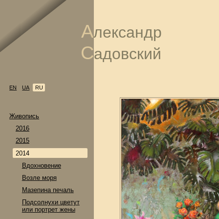
А
лександр
С
адовский
EN
UA
RU
Живопись
2016
2015
2014
Вдохновение
Возле моря
Мазепина печаль
Подсолнухи цветут
или портрет жены