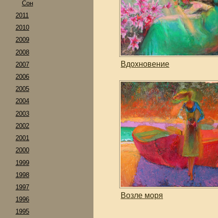
Сон
2011
2010
2009
2008
Вдохновение
2007
2006
2005
2004
2003
2002
2001
2000
1999
1998
1997
Возле моря
1996
1995