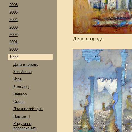
2006
2005
2004
2003
2002
Дети в городе
2001
2000
1999
Дети в городе
Зов Азова
Игра
Колодец
Начало
Осень
Полтавский путь
Портрет I
Радужное
пересечение