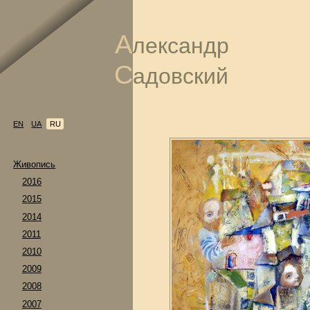
А
лександр
С
адовский
EN
UA
RU
Живопись
2016
2015
2014
2011
2010
2009
2008
2007