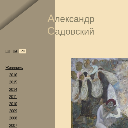
А
лександр
С
адовский
EN
UA
RU
Живопись
2016
2015
2014
2011
2010
2009
2008
2007