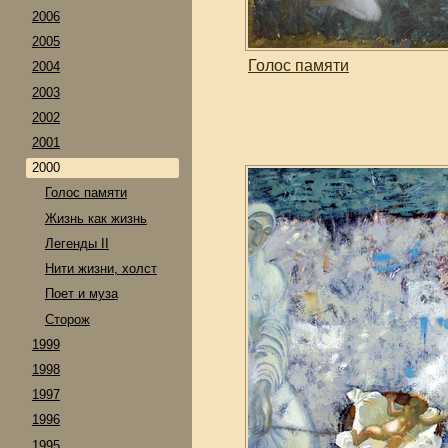
2006
2005
Голос памяти
2004
2003
2002
2001
2000
Голос памяти
Жизнь как жизнь
Легенды II
Нити жизни, холст
Поет и муза
Сторож
1999
1998
1997
1996
1995