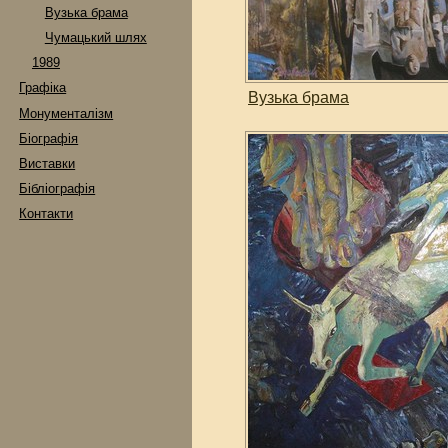
Вузька брама
Чумацький шлях
1989
Графіка
Вузька брама
Монументалізм
Біографія
Виставки
Бібліографія
Контакти