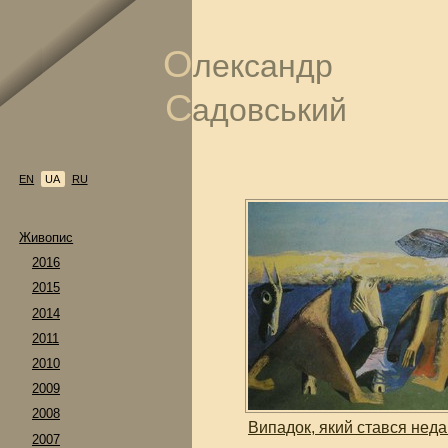
О
лександр
С
адовський
EN
UA
RU
Живопис
2016
2015
2014
2011
2010
2009
2008
Випадок, який стався нед
2007