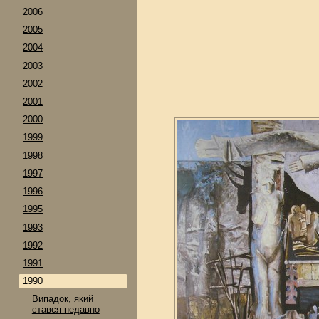
2006
2005
2004
2003
2002
2001
2000
1999
1998
1997
1996
1995
1993
1992
1991
1990
Випадок, який
стався недавно