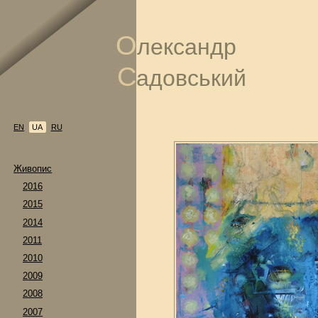
О
лександр
С
адовський
EN
UA
RU
Живопис
2016
2015
2014
2011
2010
2009
2008
2007