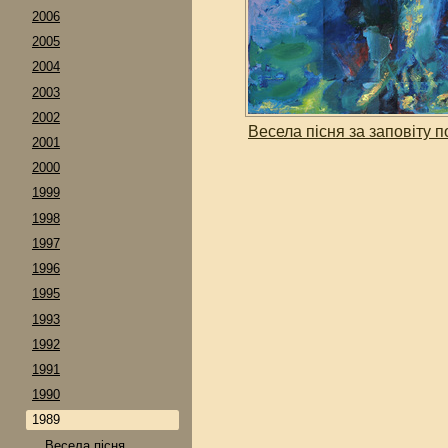
2006
2005
2004
2003
2002
Весела пісня за заповіту п
2001
2000
1999
1998
1997
1996
1995
1993
1992
1991
1990
1989
Весела пісня